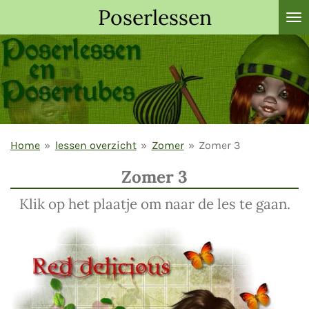
Poserlessen
Ga
direct
naar
de
hoofdinhoud
Home
»
lessen overzicht
»
Zomer
»
Zomer 3
Zomer 3
Klik op het plaatje om naar de les te gaan.