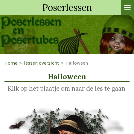
Poserlessen
Ga
direct
naar
de
hoofdinhoud
Home
»
lessen overzicht
»
Halloween
Halloween
Klik op het plaatje om naar de les te gaan.