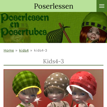
Poserlessen
Ga
direct
naar
de
hoofdinhoud
Home
»
kids4
»
kids4-3
Kids4-3