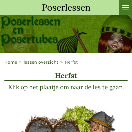
Poserlessen
Ga
direct
naar
de
hoofdinhoud
Home
»
lessen overzicht
»
Herfst
Herfst
Klik op het plaatje om naar de les te gaan.