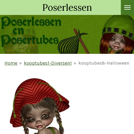
Poserlessen
Ga
direct
naar
de
hoofdinhoud
Home
»
kooptubes1-Diversen1
»
kooptubes8-Halloween