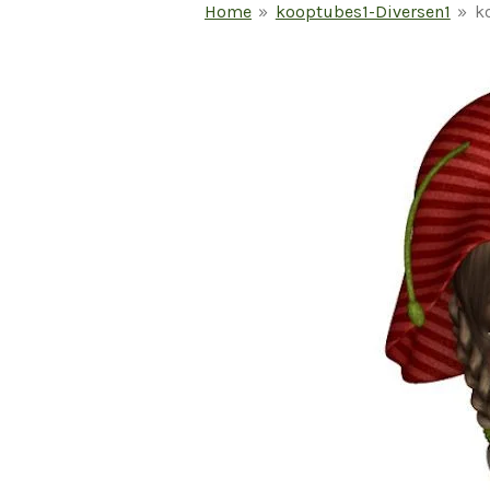
Home
»
kooptubes1-Diversen1
»
k