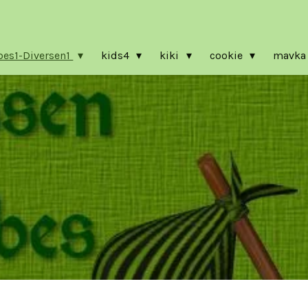
es1-Diversen1
kids4
kiki
cookie
mavk