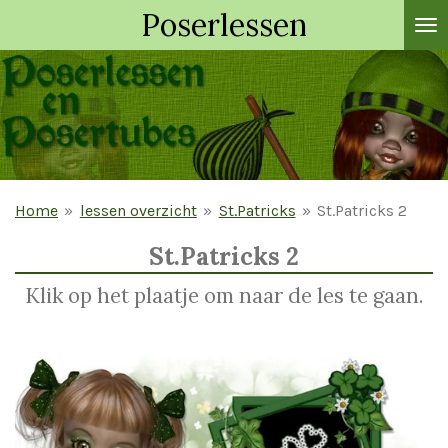
Poserlessen
Ga
direct
naar
de
hoofdinhoud
Home
»
lessen overzicht
»
St.Patricks
»
St.Patricks 2
St.Patricks 2
Klik op het plaatje om naar de les te gaan.