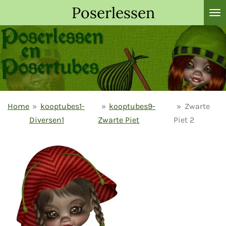
Poserlessen
Ga
direct
naar
de
hoofdinhoud
Home
»
kooptubes1-
»
kooptubes9-
»
Zwarte
Diversen1
Zwarte Piet
Piet 2