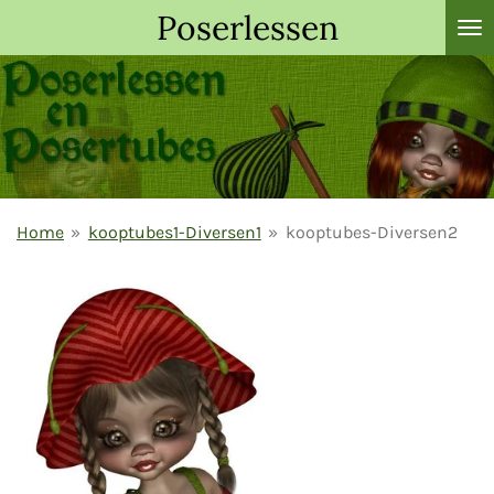
Poserlessen
Ga
direct
naar
de
hoofdinhoud
Home
»
kooptubes1-Diversen1
»
kooptubes-Diversen2