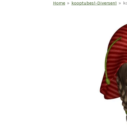
Home
»
kooptubes1-Diversen1
»
k