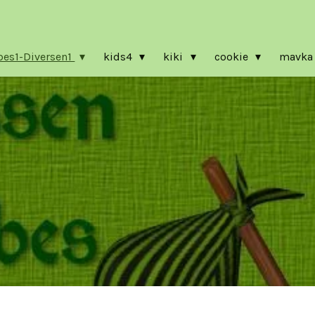
es1-Diversen1
kids4
kiki
cookie
mavk